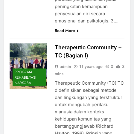
peningkatan kemampuan
penyesuaian diri secara
emosional dan psikologis. 3….
Read More
Therapeutic Community –
TC (Bagian I)
admin
11 years ago
0
3
PROGRAM
mins
REHABILITASI
Therapeutic Community (TC) TC
NARKOBA
didefinisikan sebagai metode
dan lingkungan yang terstruktur
untuk mengubah perilaku
manusia dalam konteks
kehidupan komunitas yang
bertanggungjawab (Richard
Hayton, 1998). Prinsip yang