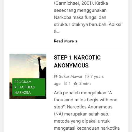
(Carmichael, 2001). Ketika
seseorang menggunakan
Narkoba maka fungsi dan
struktur otaknya berubah. Adiksi
&…
Read More
STEP 1 NARCOTIC
ANONYMOUS
Sekar Mawar
7 years
PROGRAM
ago
1
3 mins
REHABILITASI
Ada pepatah mengatakan “A
NARKOBA
thousand miles begis with one
step”. Narcotics Anonymous
(NA) merupakan salah satu
metoda yang dipakai untuk
mengatasi kecanduan narkotika