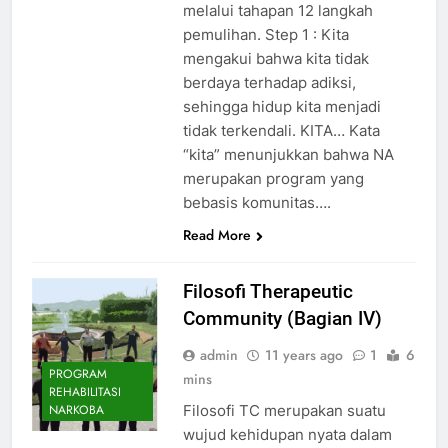
melalui tahapan 12 langkah
pemulihan. Step 1 : Kita
mengakui bahwa kita tidak
berdaya terhadap adiksi,
sehingga hidup kita menjadi
tidak terkendali. KITA… Kata
“kita” menunjukkan bahwa NA
merupakan program yang
bebasis komunitas….
Read More
Filosofi Therapeutic
Community (Bagian IV)
admin
11 years ago
1
6
PROGRAM
mins
REHABILITASI
Filosofi TC merupakan suatu
NARKOBA
wujud kehidupan nyata dalam