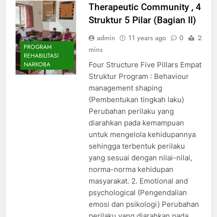
Therapeutic Community , 4
Struktur 5 Pilar (Bagian II)
admin
11 years ago
0
2
PROGRAM
mins
REHABILITASI
Four Structure Five Pillars Empat
NARKOBA
Struktur Program : Behaviour
management shaping
(Pembentukan tingkah laku)
Perubahan perilaku yang
diarahkan pada kemampuan
untuk mengelola kehidupannya
sehingga terbentuk perilaku
yang sesuai dengan nilai-nilai,
norma-norma kehidupan
masyarakat. 2. Emotional and
psychological (Pengendalian
emosi dan psikologi) Perubahan
perilaku yang diarahkan pada