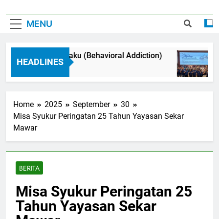
MENU
Adiksi Perilaku (Behavioral Addiction)
M
HEADLINES
3 Months Ago
4 
Home
2025
September
30
Misa Syukur Peringatan 25 Tahun Yayasan Sekar
Mawar
BERITA
Misa Syukur Peringatan 25
Tahun Yayasan Sekar