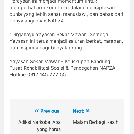
Perayaan ini menjadi momentum untuk
memperbaharui komitmen dalam menciptakan
dunia yang lebih sehat, manusiawi, dan bebas dari
penyalahgunaan NAPZA.
“Dirgahayu Yayasan Sekar Mawar”. Semoga
Yayasan ini terus menjadi saluran berkat, harapan,
dan inspirasi bagi banyak orang.
Yayasan Sekar Mawar – Keuskupan Bandung
Pusat Rehabilitasi Sosial & Pencegahan NAPZA
Hotline 0812 145 222 55
Previous:
Next:
Post
navigation
Adiksi Narkoba, Apa
Malam Berbagi Kasih
yang harus