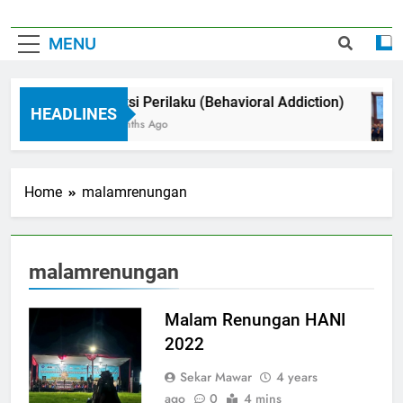
MENU
Adiksi Perilaku (Behavioral Addiction)
HEADLINES
3 Months Ago
Home
malamrenungan
malamrenungan
Malam Renungan HANI
2022
Sekar Mawar
4 years
ago
0
4 mins