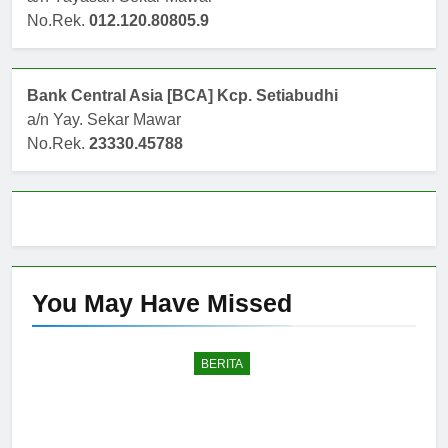
No.Rek.
012.120.80805.9
Bank Central Asia [BCA] Kcp. Setiabudhi
a/n Yay. Sekar Mawar
No.Rek.
23330.45788
You May Have
Missed
BERITA