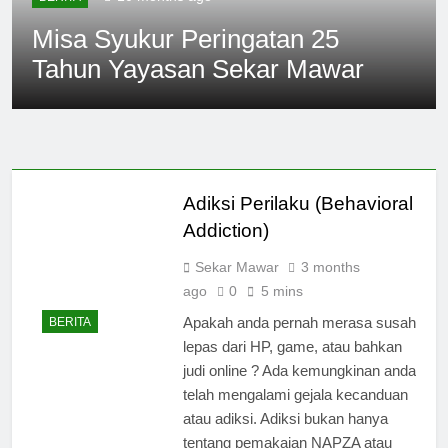
Misa Syukur Peringatan 25
ARTIKEL
Tahun Yayasan Sekar Mawar
PROGRAM REHABILITASI NARKOBA
BERITA
ARTIKEL
Adiksi Narkoba, Apa yang harus Dilakukan ?
Rehabilitasi Rawat Jalan, Mungkinkah ?
Tiga Belas Tahun Yayasan Sekar Mawar
Cara Mengatasi Kecanduan Narkoba (1)
Adiksi Perilaku (Behavioral
Addiction)
Sekar Mawar
3 months
ago
0
5 mins
Apakah anda pernah merasa susah
BERITA
lepas dari HP, game, atau bahkan
judi online ? Ada kemungkinan anda
telah mengalami gejala kecanduan
atau adiksi. Adiksi bukan hanya
tentang pemakaian NAPZA atau