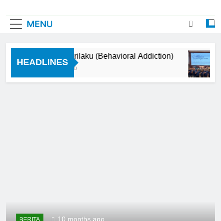
MENU
Adiksi Perilaku (Behavioral Addiction)
HEADLINES
3 Months Ago
10 months ago
BERITA